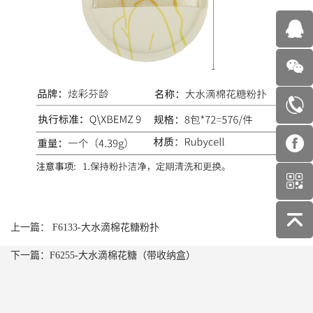
上一篇： F6133-大水滴棉花糖粉扑
下一篇：F6255-大水滴棉花糖（带收纳盒）
O
O
联
系
O
O
我
简
简