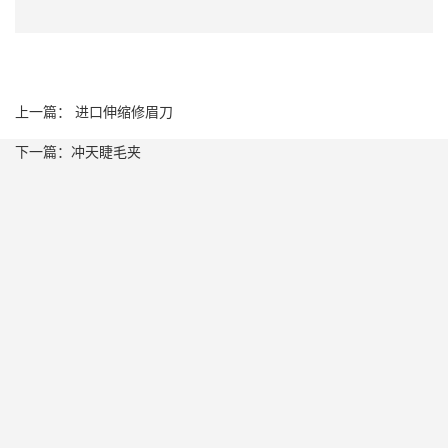
上一篇： 进口伸缩修眉刀
下一篇：冲天睫毛夹
O
O
联
系
O
O
我
简
简
们
4
介
介
3
炫
专
行
产
产
4
彩
利
业
品
品
公
芬
产
动
优
优
司
龄
品
态
势
势
简
可
公
合
一
介
绮
司
作
站
企