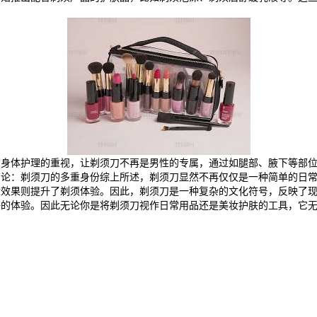
与身体护理的重视，让剃须刀不再是男性的专属，通过如腿部、腋下等部
结论：剃须刀的多重身份综上所述，剃须刀显然不再仅仅是一种简单的日
适效果则提升了剃须体验。因此，剃须刀是一种复杂的文化符号，反映了
好的体验。因此无论你是将剃须刀视作日常用品还是美妆护肤的工具，它