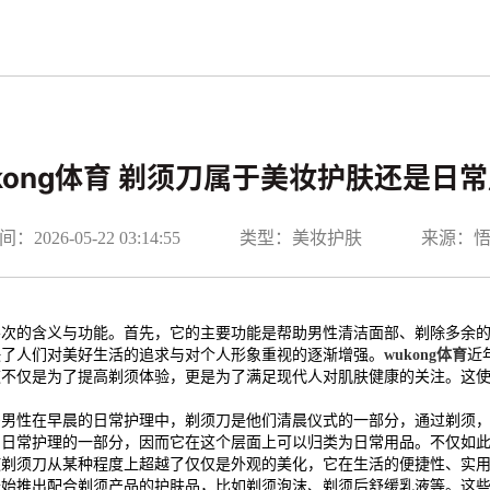
kong体育 剃须刀属于美妆护肤还是日
2026-05-22 03:14:55
类型：美妆护肤
来源：
层次的含义与功能。首先，它的主要功能是帮助男性清洁面部、剃除多余
映了人们对美好生活的追求与对个人形象重视的逐渐增强。
wukong体育
近
这不仅是为了提高剃须体验，更是为了满足现代人对肌肤健康的关注。这
多男性在早晨的日常护理中，剃须刀是他们清晨仪式的一部分，通过剃须
们日常护理的一部分，因而它在这个层面上可以归类为日常用品。不仅如
使剃须刀从某种程度上超越了仅仅是外观的美化，它在生活的便捷性、实
开始推出配合剃须产品的护肤品，比如剃须泡沫、剃须后舒缓乳液等。这