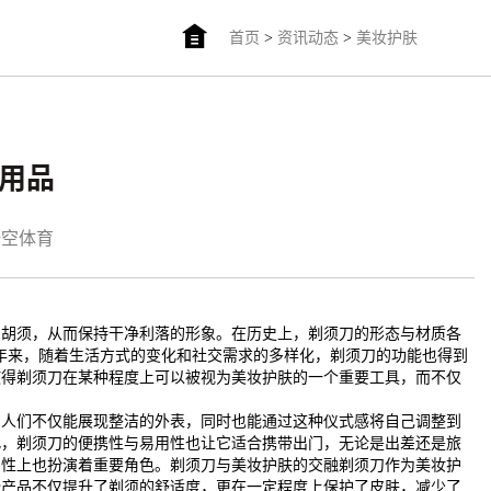
首页
>
资讯动态
>
美妆护肤
常用品
悟空体育
的胡须，从而保持干净利落的形象。在历史上，剃须刀的形态与材质各
年来，随着生活方式的变化和社交需求的多样化，剃须刀的功能也得到
使得剃须刀在某种程度上可以被视为美妆护肤的一个重要工具，而不仅
，人们不仅能展现整洁的外表，同时也能通过这种仪式感将自己调整到
此，剃须刀的便携性与易用性也让它适合携带出门，无论是出差还是旅
用性上也扮演着重要角色。剃须刀与美妆护肤的交融剃须刀作为美妆护
些产品不仅提升了剃须的舒适度，更在一定程度上保护了皮肤，减少了