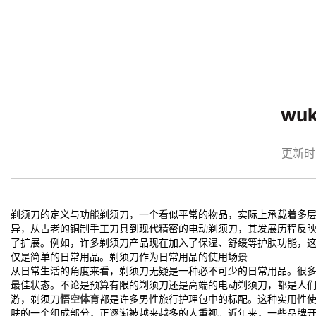
wu
更新时间：
剃须刀的定义与功能剃须刀，一个看似平常的物品，实际上承载着多
异，从古老的铜制手工刀具到现代精密的电动剃须刀，其发展历程反
了扩展。例如，许多剃须刀产品现在加入了保湿、舒缓等护肤功能，
仅是简单的日常用品。剃须刀作为日常用品的使用场景
从日常生活的角度来看，剃须刀无疑是一种必不可少的日常用品。很
最佳状态。不论是预算有限的剃须刀还是高端的电动剃须刀，都是人
游，剃须刀
悟空体育
都是许多男性旅行护理包中的标配。这种实用性
肤的一个组成部分，正逐渐被越来越多的人重视。近年来，一些品牌