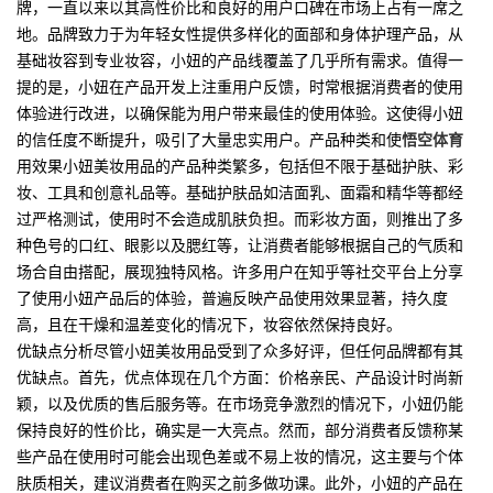
牌，一直以来以其高性价比和良好的用户口碑在市场上占有一席之
地。品牌致力于为年轻女性提供多样化的面部和身体护理产品，从
基础妆容到专业妆容，小妞的产品线覆盖了几乎所有需求。值得一
提的是，小妞在产品开发上注重用户反馈，时常根据消费者的使用
体验进行改进，以确保能为用户带来最佳的使用体验。这使得小妞
的信任度不断提升，吸引了大量忠实用户。产品种类和使
悟空体育
用效果小妞美妆用品的产品种类繁多，包括但不限于基础护肤、彩
妆、工具和创意礼品等。基础护肤品如洁面乳、面霜和精华等都经
过严格测试，使用时不会造成肌肤负担。而彩妆方面，则推出了多
种色号的口红、眼影以及腮红等，让消费者能够根据自己的气质和
场合自由搭配，展现独特风格。许多用户在知乎等社交平台上分享
了使用小妞产品后的体验，普遍反映产品使用效果显著，持久度
高，且在干燥和温差变化的情况下，妆容依然保持良好。
优缺点分析尽管小妞美妆用品受到了众多好评，但任何品牌都有其
优缺点。首先，优点体现在几个方面：价格亲民、产品设计时尚新
颖，以及优质的售后服务等。在市场竞争激烈的情况下，小妞仍能
保持良好的性价比，确实是一大亮点。然而，部分消费者反馈称某
些产品在使用时可能会出现色差或不易上妆的情况，这主要与个体
肤质相关，建议消费者在购买之前多做功课。此外，小妞的产品在