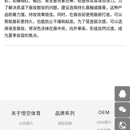
彩，如珊瑚红、橘色、甚至是亮紫色等，给整体妆容增添活力。为
了解决高温下唇妆脱妆的问题，建议选择持久唇釉或唇膏，这种产
品附着力强，持妆效果极佳。同时，在唇妆前使用唇部打底，可以
帮助唇彩更持久，也能防止干燥和起皮。为了营造层次感，可以选
择渐变唇妆，将深色涂抹在唇中央，向外晕染，形成自然过渡，成
为夏季妆容的焦点。
OEM
关于悟空体育
品牌系列
OEM简介
公司简介
炫彩芬龄