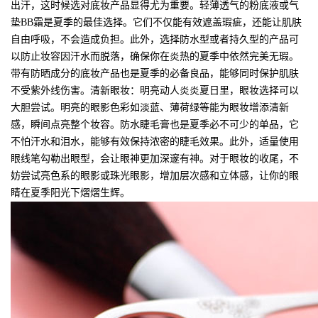
出汗，这时候选对底妆产品显得尤为重要。轻薄透气的粉底液或气
垫BB霜是夏季的最佳选择。它们不仅能有效遮盖瑕疵，还能让肌肤
自由呼吸，不会造成负担。此外，选择防水型或者持久型的产品可
以防止妆容因汗水而脱落，确保你在炎热的夏季中依然完美无瑕。
带有防晒成分的底妆产品也是夏季的必备良品，能够同时保护肌肤
不受紫外线伤害。清新眼妆：明亮动人炎炎夏日里，眼妆选择可以
大胆尝试。明亮的眼影色彩如淡蓝、薄荷绿等能为眼妆增添清新
感，瞬间点亮整个妆容。防水睫毛膏也是夏季必不可少的单品，它
不怕汗水和泪水，能够有效保持浓密的睫毛效果。此外，适量使用
眼线笔勾勒出眼型，会让眼神更加深邃有神。对于眼妆的收尾，不
妨尝试亮色系的眼影或珠光眼影，增加层次感和立体感，让你的眼
睛在夏季阳光下熠熠生辉。