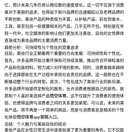
亿，预计未来几年仍将以两位数的速度增长。这一切不仅源于消费
者对于美丽的追求，也得益于新兴品牌的迅速崛起以及老牌品牌的
不断创新。美妆产品的种类极为丰富，从护肤产品、彩妆到香水、
工具，甚至包括一些健康相关的产品，几乎无所不包。特别是在年
轻一代中，社交媒体的影响让他们更加关注美妆，自信的女性群体
逐渐成为美妆品牌的主要消费力量。
趋势分析：可持续性与个性化的双重追求
目前，美妆行业正朝着两个重要的方向发展：可持续性和个性化。
首先，许多品牌开始注重环保和可持续发展，推出符合环保标准的
产品和包装材料，努力减少对环境的影响。同时，消费者越来越倾
向于选择那些在生产过程中承担社会责任的品牌，这一趋势也在不
断推动整个行业的转型。其次，个性化成为了美妆行业的新风潮，
许多品牌开始提供定制化的服务，允许消费者根据自己的肤色、肤
质和个人喜好来选择产品
悟空体育
。这不仅提升了消费者的使用体
验，也使得品牌与消费者之间的关系更加紧密。可以说，未来的美
妆产品，将不再是一个简单的商品，而是与消费者息息相关的个性
化体验
悟空体育app官网入口
。
总结：个人魅力与美丽自信的结合
美妆产品在女性日常生活中逐渐扮演了更为重要的角色，它不仅能