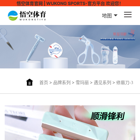
悟空体育官网 | WUKONG SPORTS-官方平台 欢迎您！
地图
首页
>
品牌系列
>
雪玛丽
>
遇见系列
>
修眉刀-3