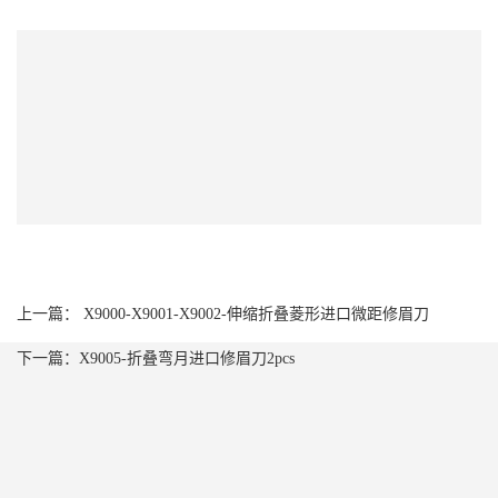
上一篇： X9000-X9001-X9002-伸缩折叠菱形进口微距修眉刀
下一篇：X9005-折叠弯月进口修眉刀2pcs
O
O
联
系
O
O
我
简
简
们
4
介
介
3