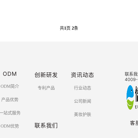
共
1
页
2
条
ODM
创新研发
资讯动态
联系我
4009-
ODM简介
专利产品
行业动态
产品优势
公司新闻
一站式服务
美妆护肤
客
联系我们
ODM优势