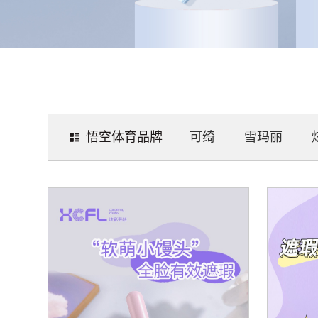
悟空体育品牌
可绮
雪玛丽