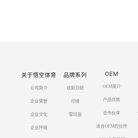
OEM
关于悟空体育
品牌系列
OEM简介
公司简介
炫彩芬龄
产品优势
企业荣誉
可绮
合作伙伴
企业文化
雪玛丽
适合OEM的伙伴
企业环境