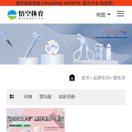
悟空体育官网 | WUKONG SPORTS-官方平台 欢迎您！
地图
首页
>
品牌系列
>
睫毛夹
可绮
雪玛丽
炫彩芬龄