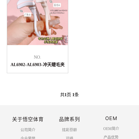
NO.
AL6902-AL6903-冲天睫毛夹
共
1
页
1
条
OEM
关于悟空体育
品牌系列
OEM简介
公司简介
炫彩芬龄
产品优势
企业荣誉
可绮