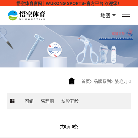
悟空体育官网 | WUKONG SPORTS-官方平台 欢迎您！
地图
首页
>
品牌系列
>
腋毛刀-3
可绮
雪玛丽
炫彩芬龄
共
0
页
0
条