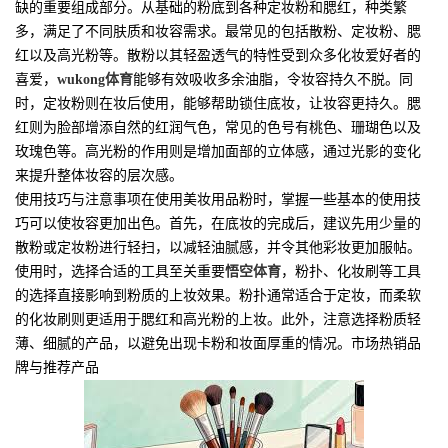
缺的重要组成部分。从基础的粉底到各种定妆粉和腮红，种类繁
多，满足了不同肤质和妆容需求。最常见的包括散粉、定妆粉、腮
红以及高光粉等。散粉以其轻盈透气的特性受到众多化妆爱好者的
喜爱，
wukong体育
能够有效吸收多余油脂，令妆容持久不脱。同
时，定妆粉则在妆后使用，能够帮助锁住底妆，让妆容更持久。腮
红则为脸部增添自然的红润气色，常见的色号有桃色、珊瑚色以及
玫瑰色等。高光粉的作用则是增加面部的立体感，通过光影的变化
来提升整体妆容的层次感。
使用技巧与注意事项在使用美妆用品粉时，掌握一些基本的使用技
巧可以使妆容更加出色。首先，在底妆的完成后，建议先用少量的
散粉或定妆粉进行轻扫，以减轻油腻感，并令其他彩妆更加服帖。
使用时，选择合适的工具至关重要
悟空体育
，粉扑、化妆刷等工具
的选择直接影响到粉质的上妆效果。粉扑通常适合于定妆，而柔软
的化妆刷则更适用于腮红和高光粉的上妆。此外，注意选择粉质轻
薄、细腻的产品，以避免出现卡粉和妆面厚重的情况。市场热销品
牌与推荐产品