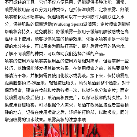
不可或缺的工具。它们不仅方便易用，还能提供多种功能。通常，
喷雾美妆用品可以分为几种类型，包括保湿喷雾、定妆喷雾、舒缓
喷雾和化妆水喷雾等。保湿喷雾可以在一天中随时为肌肤注入水
分，保持肌肤的
悟空运动(WuKong Sport)
滋润感；定妆喷雾则能够
帮助妆容持久，避免脱妆；舒缓喷雾一般用于缓解肌肤敏感或在高
温环境下使用，能够提供急需的镇静效果；化妆水喷雾则是一种便
捷的水分补充，可以用来为肌肤打基础，提升后续妆容的贴合度。
了解不同喷雾的种类，可以帮助我们选择合适的产品。
喷雾的使用方法喷雾美妆用品的使用方法相对简单，但要掌握一些
技巧，以确保能够发挥其最大效果。在使用喷雾之前，首先要将脸
部清洁干净，并根据需要使用化妆水或乳液。接下来，保持喷雾瓶
距离脸部约15-20厘米，轻轻按压喷头，均匀喷洒到整个脸部。对于
保湿喷雾，建议在妆前和妆后各喷一次，以锁住水分和定妆；而定
妆喷雾则应妆后使用，喷洒面积要更广，以保证妆容的持久性。如
果使用舒缓喷雾，可以根据个人需求，喷洒在敏感区域或者需要镇
静的地方。记得在使用喷雾之后，轻轻拍打脸部，以助吸收，同时
增强喷雾的锁水效果。喷雾美妆的注意事项